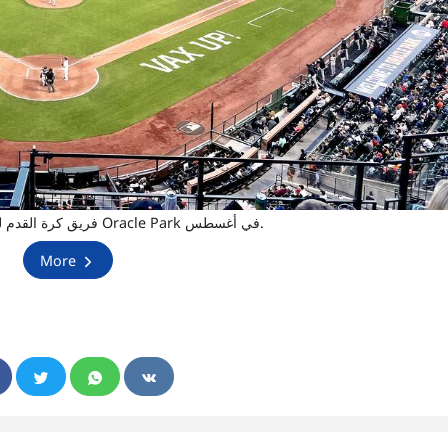
سيلعب Bay FC ، فريق كرة القدم للسيدات في منطقة الخليج ، مباراته الأولى في Oracle Park في أغسطس.
More