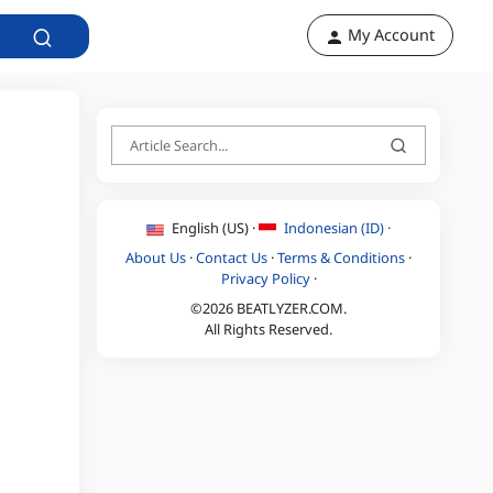
My Account
English (US) ·
Indonesian (ID) ·
About Us
·
Contact Us
·
Terms & Conditions
·
Privacy Policy
·
©2026 BEATLYZER.COM.
All Rights Reserved.