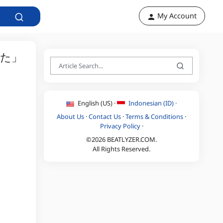
My Account
た」
English (US) ·
Indonesian (ID) ·
About Us
·
Contact Us
·
Terms & Conditions
·
Privacy Policy
·
©2026 BEATLYZER.COM.
All Rights Reserved.