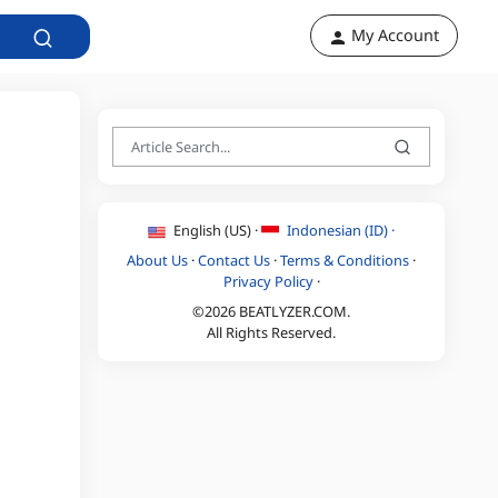
My Account
English (US) ·
Indonesian (ID) ·
About Us
·
Contact Us
·
Terms & Conditions
·
Privacy Policy
·
©2026 BEATLYZER.COM.
All Rights Reserved.