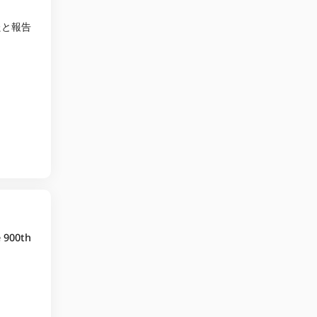
たと報告
e 900th