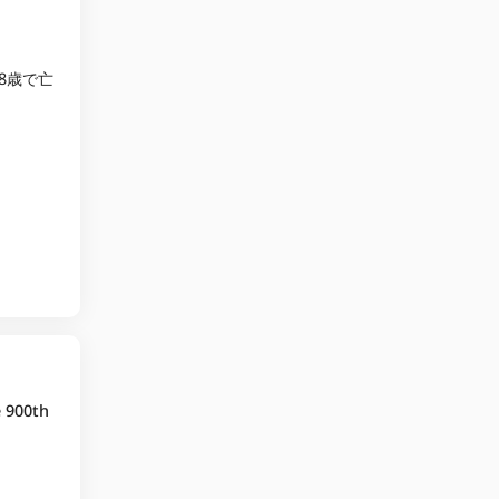
88歳で亡
e 900th