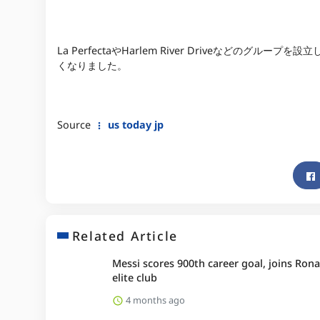
La PerfectaやHarlem River Driveなどのグル
くなりました。
Source
us today jp
Related Article
Messi scores 900th career goal, joins Rona
elite club
4 months ago