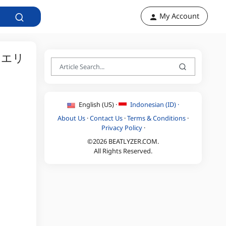
My Account
ミエリ
English (US) ·
Indonesian (ID) ·
About Us
·
Contact Us
·
Terms & Conditions
·
Privacy Policy
·
©2026 BEATLYZER.COM.
All Rights Reserved.