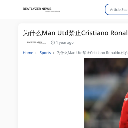
为什么Man Utd禁止Cristiano Ron
1 year ago
Home
Sports
为什么Man Utd禁止Cristiano Ronaldo衬