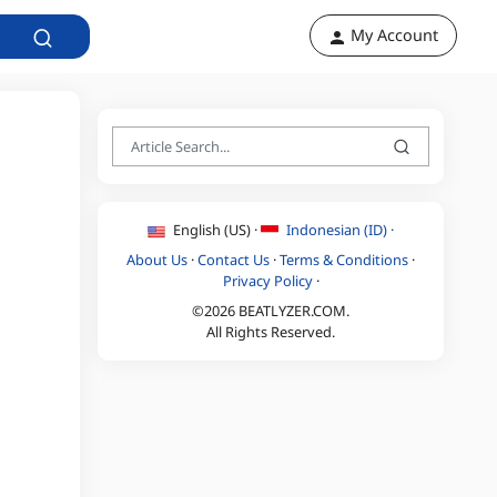
My Account
English (US) ·
Indonesian (ID) ·
About Us
·
Contact Us
·
Terms & Conditions
·
Privacy Policy
·
©2026 BEATLYZER.COM.
All Rights Reserved.