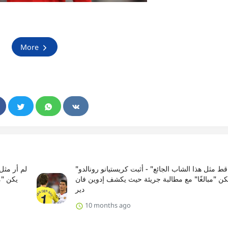
More
"لم أر قط مثل هذا الشاب الجائع" - أثبت كريستيانو رونالدو
يكن "مبالغًا" مع مطالبة جريئة حيث يكشف إدوين فان
يكن "م
دير
10 months ago