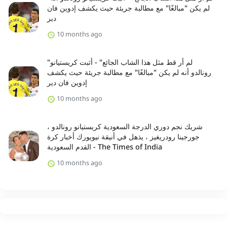
لم يكن "مبالغًا" مع مطالبة جريئة حيث يكشف إدوين فان
دير
10 months ago
"لم أر قط مثل هذا الشاب الجائع" - أثبت كريستيانو
رونالدو أنه لم يكن "مبالغًا" مع مطالبة جريئة حيث يكشف
إدوين فان دير
10 months ago
شريك نجم دوري الدرجة السعودية كريستيانو رونالدو ،
جورجينا رودريغيز ، يذهل في أنيقة نيويورك أخبار كرة
القدم السعودية - The Times of India
10 months ago