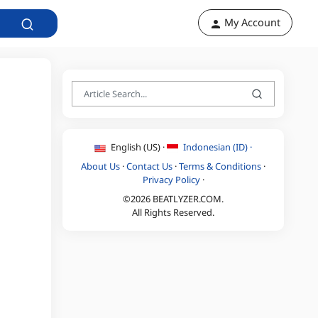
My Account
English (US) ·
Indonesian (ID) ·
About Us
·
Contact Us
·
Terms & Conditions
·
Privacy Policy
·
©2026 BEATLYZER.COM.
All Rights Reserved.