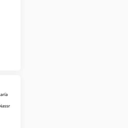
taría
 Nassr