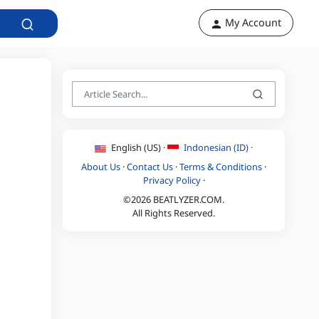
My Account
English (US) ·
Indonesian (ID) ·
About Us
·
Contact Us
·
Terms & Conditions
·
Privacy Policy
·
©2026 BEATLYZER.COM.
All Rights Reserved.