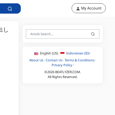
My Account
出し
English (US) ·
Indonesian (ID) ·
About Us
·
Contact Us
·
Terms & Conditions
·
Privacy Policy
·
©2026 BEATLYZER.COM.
All Rights Reserved.