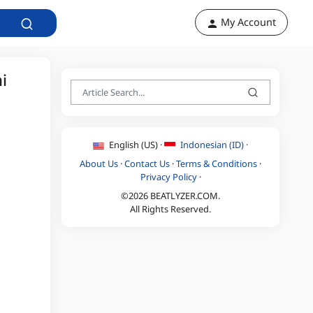
My Account
i
English (US) ·
Indonesian (ID) ·
About Us
·
Contact Us
·
Terms & Conditions
·
Privacy Policy
·
©2026 BEATLYZER.COM.
All Rights Reserved.