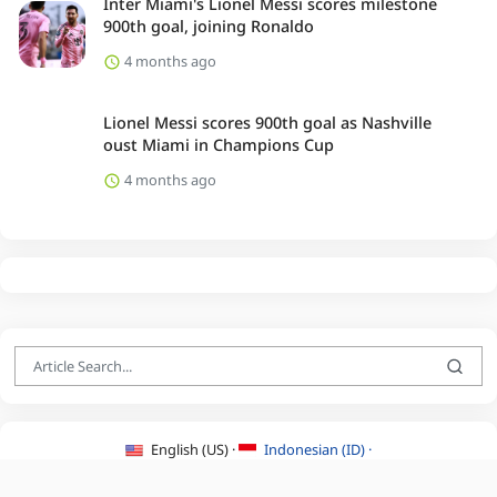
Inter Miami's Lionel Messi scores milestone
900th goal, joining Ronaldo
4 months ago
Lionel Messi scores 900th goal as Nashville
oust Miami in Champions Cup
4 months ago
English (US) ·
Indonesian (ID) ·
About Us
·
Contact Us
·
Terms & Conditions
·
Privacy Policy
·