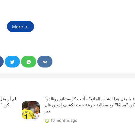
More
"لم أر قط مثل هذا الشاب الجائع" - أثبت كريستيانو رونالدو
يكن "مبالغًا" مع مطالبة جريئة حيث يكشف إدوين فان
يكن "م
دير
10 months ago