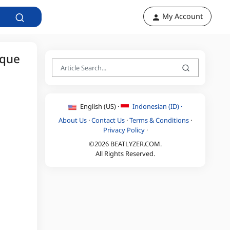
My Account
ique
English (US) ·
Indonesian (ID) ·
About Us
·
Contact Us
·
Terms & Conditions
·
Privacy Policy
·
©2026 BEATLYZER.COM.
All Rights Reserved.