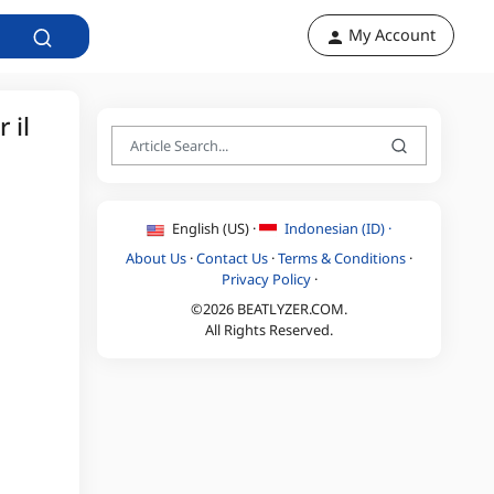
My Account
 il
English (US) ·
Indonesian (ID) ·
About Us
·
Contact Us
·
Terms & Conditions
·
Privacy Policy
·
©2026 BEATLYZER.COM.
All Rights Reserved.